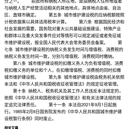
分之一。 前款所称纳税人所在地，是指纳税人住所地或者
与纳税人生产经营活动相关的其他地点，具体地点由省、自治
区、直辖市确定。 第五条 城市维护建设税的应纳税额按照
计税依据乘以具体适用税率计算。 第六条 根据国民经济和
社会发展的需要，国务院对重大公共基础设施建设、特殊产业
和群体以及重大突发事件应对等情形可以规定减征或者免征城
市维护建设税，报全国人民代表大会常务委员会备案。 第
七条 城市维护建设税的纳税义务发生时间与增值税、消费税的
纳税义务发生时间一致，分别与增值税、消费税同时缴纳。
第八条 城市维护建设税的扣缴义务人为负有增值税、消费
税扣缴义务的单位和个人，在扣缴增值税、消费税的同时扣缴
城市维护建设税。 第九条 城市维护建设税由税务机关依照
本法和《中华人民共和国税收征收管理法》的规定征收管理。
第十条 纳税人、税务机关及其工作人员违反本法规定的，
依照《中华人民共和国税收征收管理法》和有关法律法规的规
定追究法律责任。 第十一条 本法自2021年9月1日起施
行。1985年2月8日国务院发布的《中华人民共和国城市维护建
设税暂行条例》同时废止。
相关文章