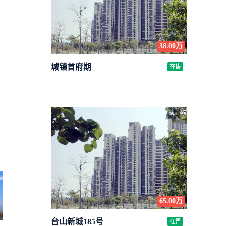
38.00万
城镇首府期
在售
65.00万
台山新城185号
在售