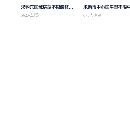
求购东区域房型不限装修不限
562
人浏览
675
人浏览