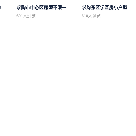
求购市中心区房型不限中档装修
求购市中心区房型不限一室一厅一卫简...
求购东区学区房小户型
601
人浏览
610
人浏览